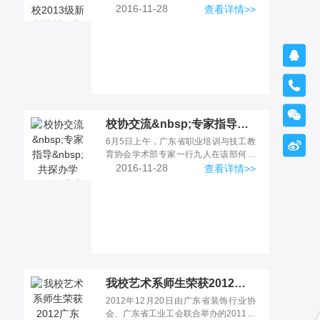
举行，新生军训正式拉开序幕
2016-11-28
查看详情>>



校协交流&nbsp;专家指导&nbsp;共探办学——记广东省职业培训与技工教育协会学术部专家来我校指导工作-新闻中心|广东岭南现代高级技工学校
6月5日上午，广东省职业培训与技工教

育协会学术部专家一行九人在该部何锦
发主任的带领下，到广东岭南现代
2016-11-28
查看详情>>
我校艺术系师生荣获2012广东省“岭南杯”室内设计大赛多个奖项-新闻中心|广东岭南现代高级技工学校
2012年12月20日由广东省装饰行业协
会、广东省工业工会联合举办的2011广