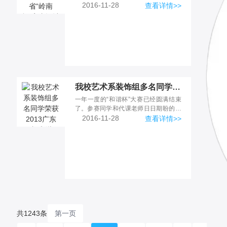
东省“岭南杯”室内装饰
2016-11-28
查看详情>>
我校艺术系装饰组多名同学荣获2013广东省“和谐杯”室内设计大赛奖项-新闻中心|广东岭南现代高级技工学校
一年一度的“和谐杯”大赛已经圆满结束
了。参赛同学和代课老师日日期盼的成
绩就在昨天公布出来，多个同学获
2016-11-28
查看详情>>
共1243条
第一页