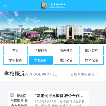
首页
学校简介
现任领导
组织架构
学校标识
学校要闻
通知公告
媒体报道
学校概况
首页
>
学校要闻
/SCHOOL PROFILE
“新老同行再聚首 校企合作掀新篇”——经管系与“美的厨房电器”初步签订校企合作意向书-新闻中心|广东岭南现代高级技工学校
2013年9月24日，是个值得纪念的日
子，强台风“天兔”吹袭广东，但挡不