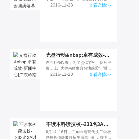
足球场上举行。广州市国
2016-11-28
查看详情>>
光盘行动&nbsp;卓有成效-新闻中心|广东岭南现代高级技工学校
自五月份以来，为了提倡节约、反对浪
费，让广大岭南师生真切地感受“一粥一
饭当思来之不易”的节俭传统，在
2016-11-28
查看详情>>
不读本科读技校--233名3A以上分数线的学生报读广东岭南现代技工学校-新闻中心|广东岭南现代高级技工学校
8月14--16日，广东岭南现代技工学校
副校长傅谦带领招生面试小组，前往梅