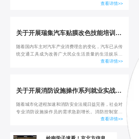
查看详情>>
必须取得相应证书，才能合法上岗。为促进本岗位从业
人员合法就业，学...
关于开展瑞集汽车贴膜改色技能培训通知
随着国内车主对汽车产业消费理念的变化，汽车已从传
统交通工具成为改善广大民众生活质量的生活娱乐设
查看详情>>
施。大量车主为提升车辆的美观和使用舒适性，汽车挡
风玻璃贴膜已成为新...
关于开展消防设施操作系列就业实战课程的通知
随着城市化进程加速和消防安全法规日益完善，社会对
专业消防设施操作员的需求急剧增长。消防控制室值
查看详情>>
班、消防设施日常巡查、维护保养及应急操作处置等岗
位，已成为保障社会...
岭南学子速看！京北方信息技术校招开启，逐梦金融IT新征程