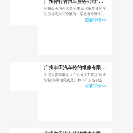
广州孙行者汽车服务公司“放飞梦想，成就未来”职业生涯规划讲座
骄阳似火的今天是机电系汽车专业的学
生值得高兴和珍惜的：学校有幸请来“广
物汽贸孙行者汽车服务”的人力资源师朱
查看详情>>
德舜经理，朱经理结合自身经历为即将
外出实习的汽车专业的...
广州丰田汽车特约维修有限公司校内实习基地 简介
为深入贯彻落实《广东省技工院校“校企
双制”办学指导意见》和《广东省职业技
术教育改革发展规划纲要（2011－
查看详情>>
2020）年》关于“推进校企合作深度融
合“、积极探索推...