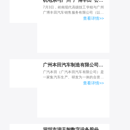
机电系与广州“广博丰田”公司成功签订合作协议
7月3日，岭南现代高级技工学校与广州
广博丰田汽车销售服务有限公司（以下
简称广博丰田）合作签约仪式暨学生实
查看详情>>
践基地揭牌仪式,在广博丰田会议室隆重
举行。机电系主任郭英...
广州本田汽车制造有限公司-宣讲会
广汽本田（广汽本田汽车有限公司）是
一家集汽车生产、研发为一体的合资公
司，是由广州汽车集团公司和日本本田
查看详情>>
技研工业株式会社于1998年7月1日在广
州联合创立。广汽本...
深圳市润天智数字设备股份有限公司