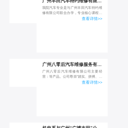
广州丰田汽车特约维修有限公司联合办学
我院汽车专业是与广州丰田汽车特约维
修有限公司联合办学，专业核心课程及
实践课程均由企业开展，丰田企业投入
查看详情>>
价值约500多万元相关教学资源，课程
任务全部转化自企业岗位...
广州八零后汽车维修服务有限公司
广州八零后汽车维修有限公司主要经
营：等产品。公司尊崇“踏实、拼搏、责
任”的企业精神，并以诚信、共赢、开创
查看详情>>
经营理念，创造良好的企业环境，以全
新的管理模式，完善的技...