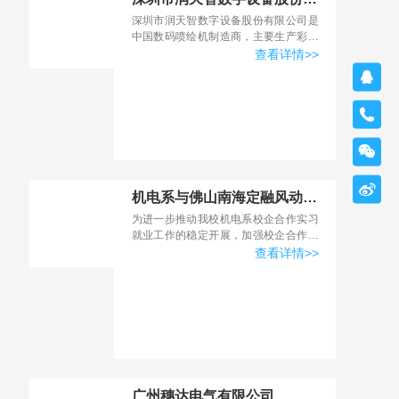
深圳市润天智数字设备股份有限公司是
中国数码喷绘机制造商，主要生产彩色
数码喷绘机, 溶剂/弱溶剂机喷绘机, UV
查看详情>>
平板喷绘机等。我们的产品可在纸，

PVC，网状织物，...



机电系与佛山南海定融风动工具有限公司校企合作实习基地挂牌
为进一步推动我校机电系校企合作实习
就业工作的稳定开展，加强校企合作示
范建设，促进学校与企业的沟通协调，
查看详情>>
及时掌握我校学生在企业实习期间存在
的问题， 2017年1月...
广州穗达电气有限公司