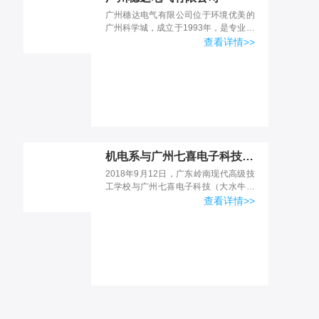
广州穗达电气有限公司位于环境优美的
广州科学城，成立于1993年，是专业生
产高、低压电气产品的中外合资企业。
查看详情>>
注册资金9000万元，公司占地面积
30000平方米。建...
机电系与广州七喜电子科技有限公司举行校企合作实习基地授牌仪式
2018年9月12日，广东岭南现代高级技
工学校与广州七喜电子科技（大水牛）
有限公司（以下简称：大水牛）合作签
查看详情>>
约仪式暨校外实习基地揭牌仪式,在七喜
公司工厂总部会议...